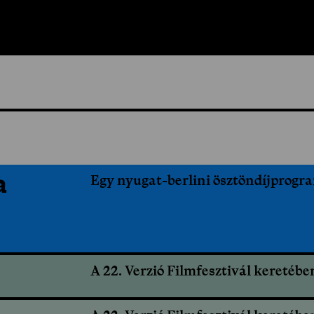
Játék és demokrácia Kelet-Berlinb
a
Egy nyugat-berlini ösztöndíjprogr
A 22. Verzió Filmfesztivál keretébe