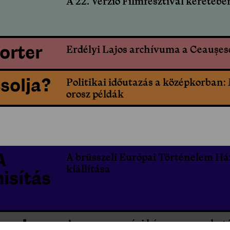
A 22. Verzió Filmfesztivál keretébe
orter
Erdélyi Lajos archívuma a Ceaușes
solja?
Politikai időutazás a középkorban:
orosz példák
A
A brüsszeli Európai Történelem Há
kiállítása
isítás
egei
A magyarországi kényszermunkat