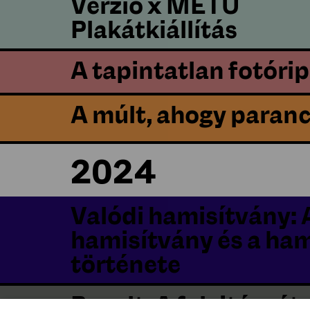
Verzió x METU
Plakátkiállítás
A tapintatlan fotórip
A múlt, ahogy paranc
2024
Valódi hamisítvány: 
hamisítvány és a ham
története
Bazalt. A felejtés rét