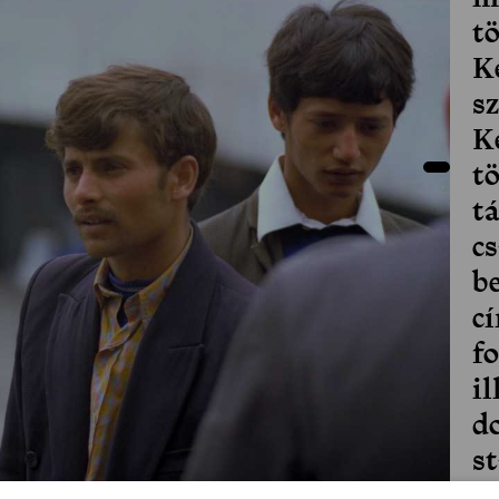
tö
K
s
K
t
t
cs
b
c
f
il
d
s