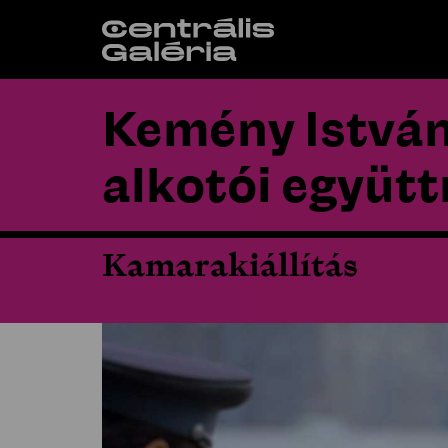
Kemény István 
alkotói együ
Kamarakiállítás