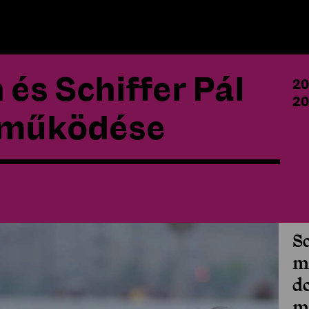
és Schiffer Pál
20
20
ttműködése
Sc
m
d
m