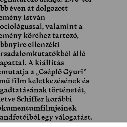
bb éven át dolgozott
emény István
zociológussal, valamint a
emény köréhez tartozó,
öbbnyire ellenzéki
ársadalomkutatókból álló
apattal. A kiállítás
emutatja a „Cséplő Gyuri”
ímű film keletkezésének és
ogadtatásának történetét,
letve Schiffer korábbi
okumentumfilmjeinek
tandfotóiból egy válogatást.