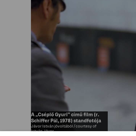
A „Cséplő Gyuri” című film (r.
Schiffer Pál, 1978) standfotója
Jávor István jóvoltából / courtesy of
István Jávor