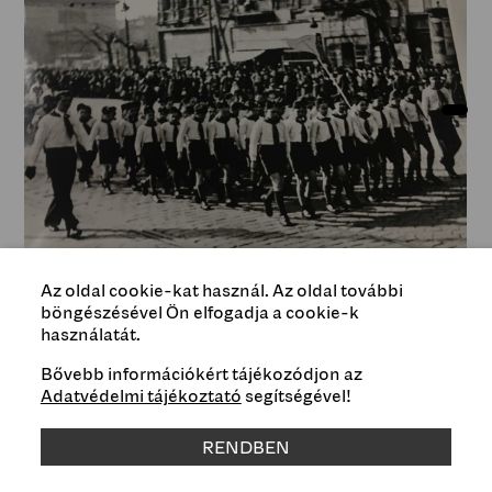
Az oldal cookie-kat használ. Az oldal további
Pioneers are marching to the March 15 ceremony,
böngészésével Ön elfogadja a cookie-k
1948
használatát.
Magyar Nemzeti Múzeum – Történeti Fényképtár / Hungarian
National Museum – Historical Photo Department
Bővebb információkért tájékozódjon az
Type
Adatvédelmi tájékoztató
segítségével!
Education
RENDBEN
Genre