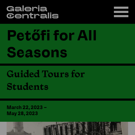
Petőfi for All
Seasons
Guided Tours for
Students
March 22, 2023
–
May 28, 2023