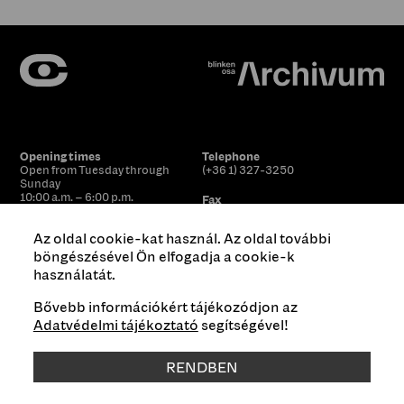
Opening times
Telephone
Open from Tuesday through
(+36 1) 327-3250
Sunday
10:00 a.m. – 6:00 p.m.
Fax
Monday closed
(+36 1) 327-3260
Az oldal cookie-kat használ. Az oldal további
Address
Email
Budapest H-1051
böngészésével Ön elfogadja a cookie-k
galeria.centralis@ceu.edu
Arany János u. 32.
használatát.
Public programs
szekelyk@ceu.edu
- Katalin
Bővebb információkért tájékozódjon az
Székely, Creative Program
Adatvédelmi tájékoztató
segítségével!
Manager
bertalan@ceu.edu
– Nóra
Bertalan, PR Officer
RENDBEN