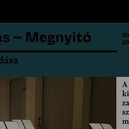
s – Megnyitó
20
20
dása
A
k
za
s
m