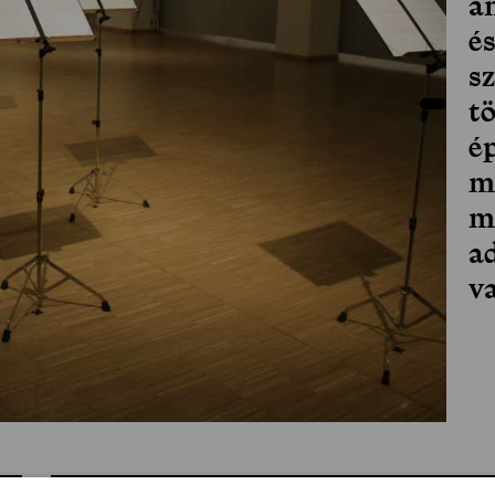
a
és
s
t
é
m
m
a
va