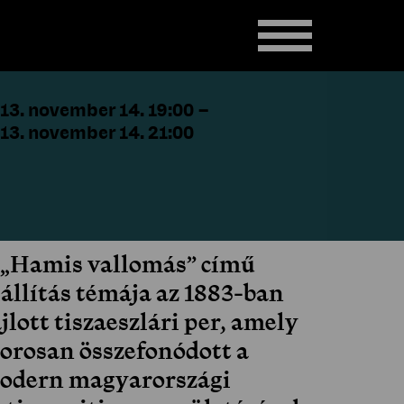
13. november 14. 19:00
–
13. november 14. 21:00
 „Hamis vallomás” című
iállítás témája az 1883-ban
jlott tiszaeszlári per, amely
zorosan összefonódott a
odern magyarországi