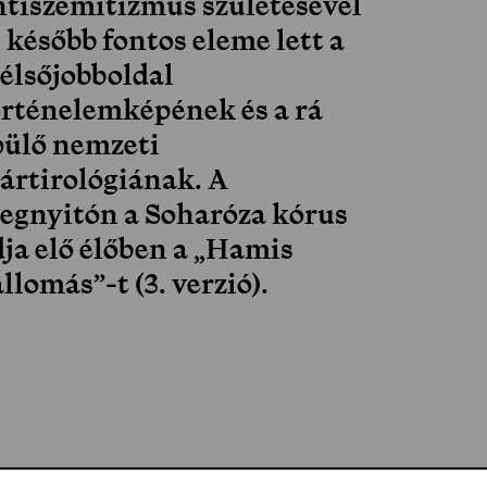
ntiszemitizmus születésével
 később fontos eleme lett a
zélsőjobboldal
örténelemképének és a rá
pülő nemzeti
ártirológiának. A
egnyitón a Soharóza kórus
dja elő élőben a „Hamis
llomás”-t (3. verzió).