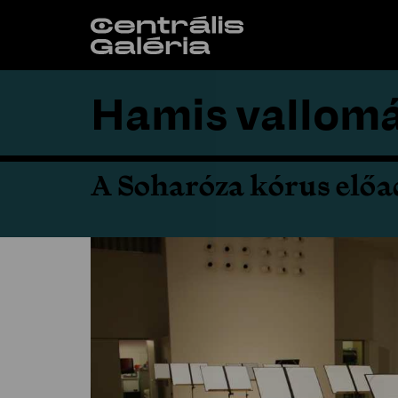
Hamis vallomá
A Soharóza kórus előa