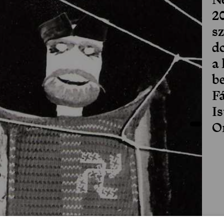
20
s
d
a 
be
F
I
O