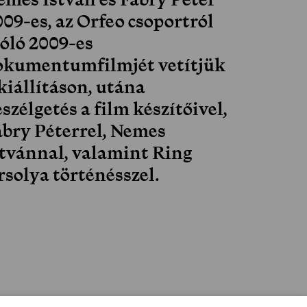
09-es, az Orfeo csoportról
zóló 2009-es
okumentumfilmjét vetítjük
kiállításon, utána
szélgetés a film készítőivel,
ábry Péterrel, Nemes
stvánnal, valamint Ring
rsolya történésszel.