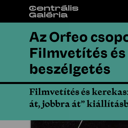
Az Orfeo csopo
Filmvetítés és
beszélgetés
Filmvetítés és kerekas
át, jobbra át” kiállítás