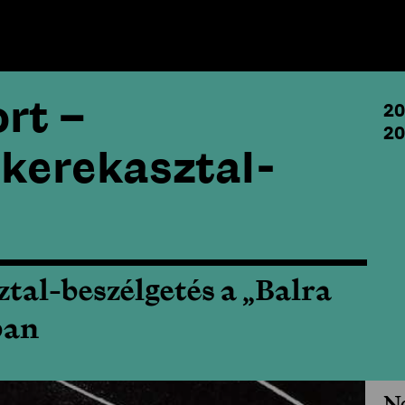
rt –
20
20
 kerekasztal-
ztal-beszélgetés a „Balra
ban
N