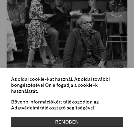
Az oldal cookie-kat használ. Az oldal további
böngészésével Ön elfogadja a cookie-k
használatát.
István Jávor, István Kemény on the set of the film “Cséplő
Jávor István jóvoltából / Courtesy of István Jávor
Bővebb információkért tájékozódjon az
Adatvédelmi tájékoztató
segítségével!
Type
RENDBEN
Events