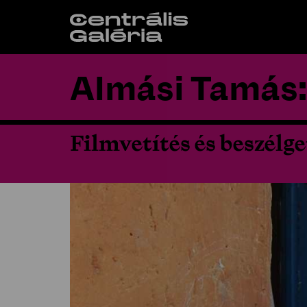
Almási Tamás: 
Filmvetítés és beszélge