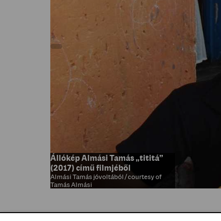
Állókép Almási Tamás „tititá”
(2017) című filmjéből
Almási Tamás jóvoltából / courtesy of
Tamás Almási