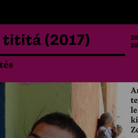
tititá (2017)
20
20
tés
A
t
l
k
Z