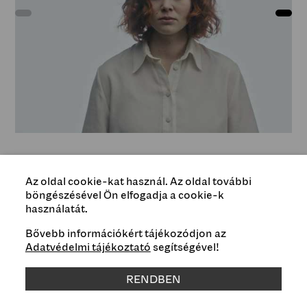
Az oldal cookie-kat használ. Az oldal további
böngészésével Ön elfogadja a cookie-k
Típus
használatát.
Esemény
Bővebb információkért tájékozódjon az
Adatvédelmi tájékoztató
segítségével!
Műfaj
RENDBEN
videósorozat