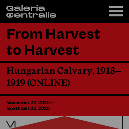
From Harvest
to Harvest
Hungarian Calvary, 1918–
1919 (ONLINE)
November 22, 2020
–
November 22, 2020