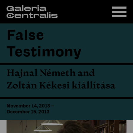
False
Testimony
Hajnal Németh and
Zoltán Kékesi kiállítása
November 14, 2013
–
December 15, 2013