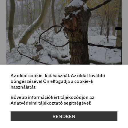
Az oldal cookie-kat használ. Az oldal további
fotó/photo by SZILÁGYI Lenke
böngészésével Ön elfogadja a cookie-k
használatát.
Bővebb információkért tájékozódjon az
Type
Adatvédelmi tájékoztató
segítségével!
Events
RENDBEN
Curated by