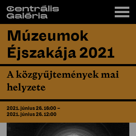
Múzeumok
Éjszakája 2021
A közgyűjtemények mai
helyzete
2021. június 26. 16:00
–
2021. június 26. 12:00