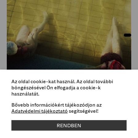
Az oldal cookie-kat használ. Az oldal további
böngészésével Ön elfogadja a cookie-k
Dagály fürdő, Budapest, 1990
használatát.
Bővebb információkért tájékozódjon az
Adatvédelmi tájékoztató
segítségével!
Típus
Esemény
RENDBEN