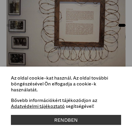
fotó / photo by Blinken OSA Archivum
Az oldal cookie-kat használ. Az oldal további
böngészésével Ön elfogadja a cookie-k
használatát.
Bővebb információkért tájékozódjon az
Type
Adatvédelmi tájékoztató
segítségével!
Exhibitions
RENDBEN
Artits(s)