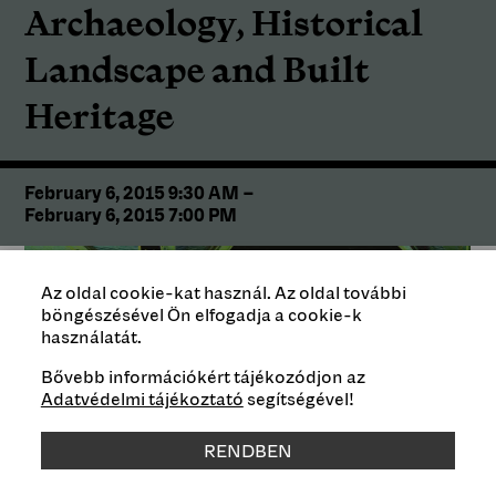
Archaeology, Historical
Landscape and Built
Heritage
February 6, 2015 9:30 AM
–
February 6, 2015 7:00 PM
Az oldal cookie-kat használ. Az oldal további
böngészésével Ön elfogadja a cookie-k
használatát.
Bővebb információkért tájékozódjon az
Adatvédelmi tájékoztató
segítségével!
RENDBEN