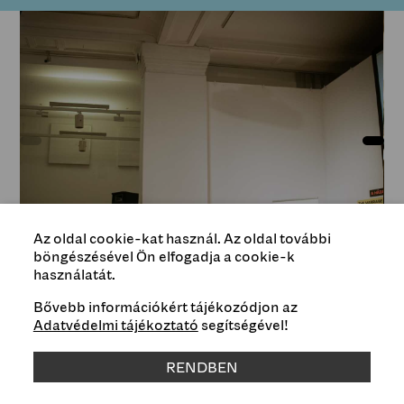
Az oldal cookie-kat használ. Az oldal további
böngészésével Ön elfogadja a cookie-k
használatát.
fotó / photo by Sanni MAJAMAA (FinnAgora)
Bővebb információkért tájékozódjon az
Adatvédelmi tájékoztató
segítségével!
RENDBEN
Type