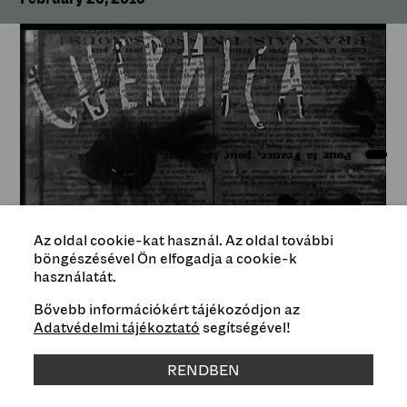
Az oldal cookie-kat használ. Az oldal további
böngészésével Ön elfogadja a cookie-k
használatát.
Bővebb információkért tájékozódjon az
Still from the film “Guernica” (1949) by Robert J.
Adatvédelmi tájékoztató
segítségével!
Flaherty
RENDBEN
Type